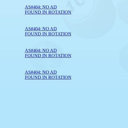
AS#404: NO AD
FOUND IN ROTATION
AS#404: NO AD
FOUND IN ROTATION
AS#404: NO AD
FOUND IN ROTATION
AS#404: NO AD
FOUND IN ROTATION