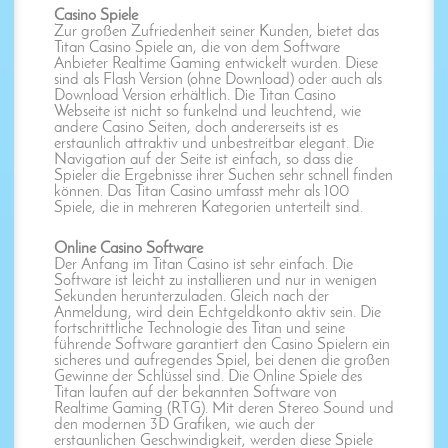
Casino Spiele
Zur großen Zufriedenheit seiner Kunden, bietet das
Titan Casino Spiele an, die von dem Software
Anbieter Realtime Gaming entwickelt wurden. Diese
sind als Flash Version (ohne Download) oder auch als
Download Version erhältlich. Die Titan Casino
Webseite ist nicht so funkelnd und leuchtend, wie
andere Casino Seiten, doch andererseits ist es
erstaunlich attraktiv und unbestreitbar elegant. Die
Navigation auf der Seite ist einfach, so dass die
Spieler die Ergebnisse ihrer Suchen sehr schnell finden
können. Das Titan Casino umfasst mehr als 100
Spiele, die in mehreren Kategorien unterteilt sind.
Online Casino Software
Der Anfang im Titan Casino ist sehr einfach. Die
Software ist leicht zu installieren und nur in wenigen
Sekunden herunterzuladen. Gleich nach der
Anmeldung, wird dein Echtgeldkonto aktiv sein. Die
fortschrittliche Technologie des Titan und seine
führende Software garantiert den Casino Spielern ein
sicheres und aufregendes Spiel, bei denen die großen
Gewinne der Schlüssel sind. Die Online Spiele des
Titan laufen auf der bekannten Software von
Realtime Gaming (RTG). Mit deren Stereo Sound und
den modernen 3D Grafiken, wie auch der
erstaunlichen Geschwindigkeit, werden diese Spiele